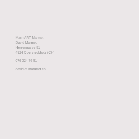
MarmART Marmet
David Marmet
Herrengasse 81
4924 Obersteckholz (CH)
076 324 76 51
david at marmart.ch